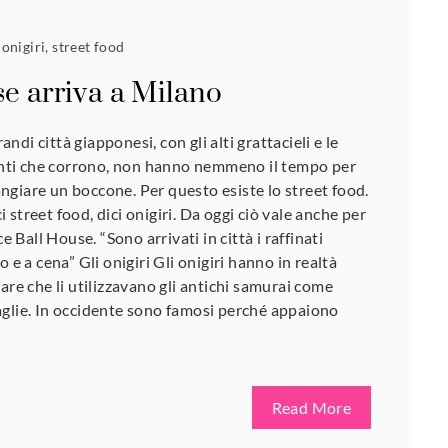
,
onigiri
,
street food
se arriva a Milano
di città giapponesi, con gli alti grattacieli e le
tanti che corrono, non hanno nemmeno il tempo per
giare un boccone. Per questo esiste lo street food.
street food, dici onigiri. Da oggi ciò vale anche per
ce Ball House. “Sono arrivati in città i raffinati
 e a cena” Gli onigiri Gli onigiri hanno in realtà
are che li utilizzavano gli antichi samurai come
aglie. In occidente sono famosi perché appaiono
Read More