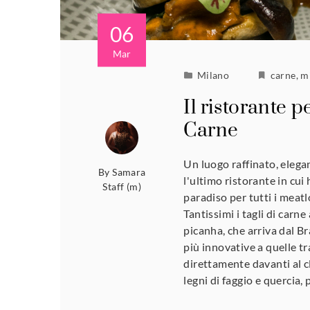
06
Mar
Milano
carne
,
m
Il ristorante 
Carne
Un luogo raffinato, elega
By
Samara
l'ultimo ristorante in cui
Staff (m)
paradiso per tutti i meatl
Tantissimi i tagli di carne
picanha, che arriva dal Br
più innovative a quelle trad
direttamente davanti al cl
legni di faggio e quercia,