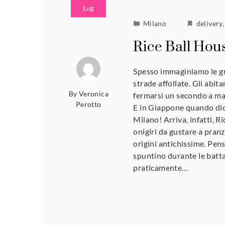
Lug
Milano
delivery
Rice Ball Hou
Spesso immaginiamo le gran
strade affollate. Gli abi
By
Veronica
fermarsi un secondo a man
Perotto
E in Giappone quando dici 
Milano! Arriva, infatti, Ri
onigiri da gustare a pranzo
origini antichissime. Pens
spuntino durante le batt
praticamente…