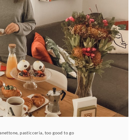
anettone
,
pasticceria
,
too good to go