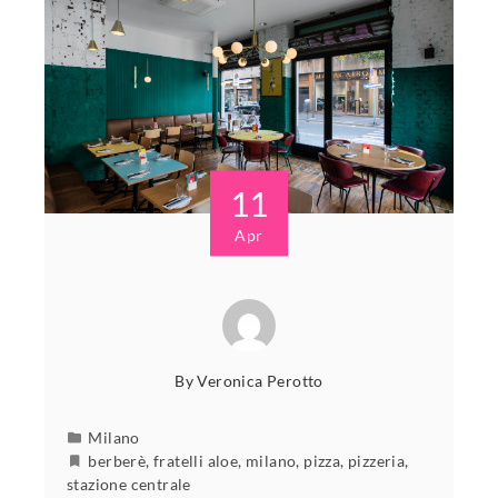
11
Apr
By
Veronica Perotto
Milano
berberè
,
fratelli aloe
,
milano
,
pizza
,
pizzeria
,
stazione centrale