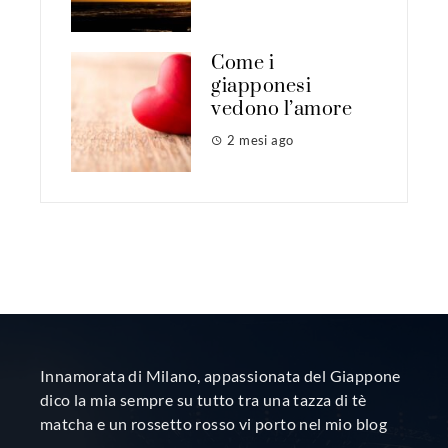
Come i
giapponesi
vedono l’amore
2 mesi ago
Innamorata di Milano, appassionata del Giappone
dico la mia sempre su tutto tra una tazza di tè
matcha e un rossetto rosso vi porto nel mio blog