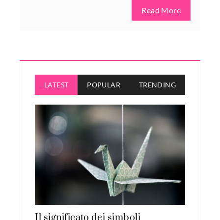
Read More
LATEST
POPULAR
TRENDING
Il significato dei simboli