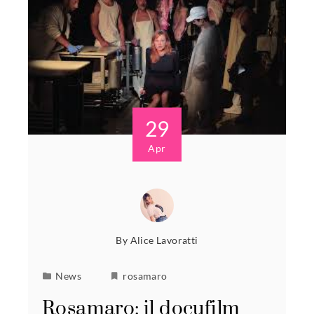
29
Apr
By
Alice Lavoratti
News
rosamaro
Rosamaro: il docufilm