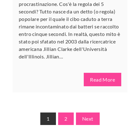
procrastinazione. Cos'è la regola dei 5
secondi? Tutto nasce da un detto (o regola)
popolare per il quale il cibo caduto a terra
rimane incontaminato dai batteri se raccolto
entro cinque secondi. In realtà, questo mito è
stato poi sfatato nel 2003 dalla ricercatrice
americana Jillian Clarke dell'Università
dell'Illinois. Jillian…
Read More
Paginazione
1
2
Next
degli