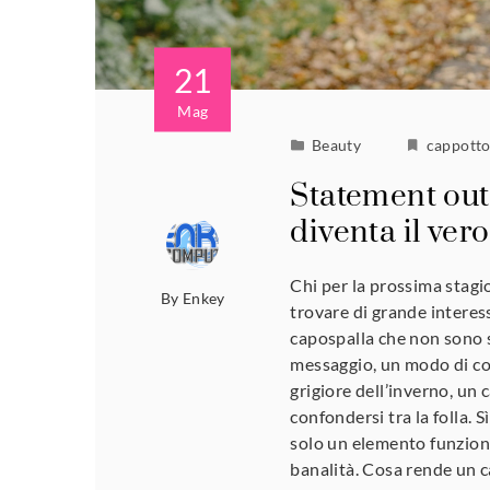
21
Mag
Beauty
cappott
Statement out
diventa il ver
Chi per la prossima stagi
By
Enkey
trovare di grande interess
capospalla che non sono 
messaggio, un modo di com
grigiore dell’inverno, un
confondersi tra la folla. 
solo un elemento funziona
banalità. Cosa rende un 