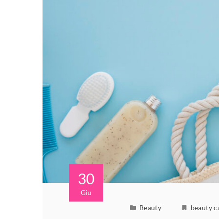
30
Giu
Beauty
beauty c