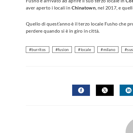
Fusho è arrivato ad aprire il suo terzo locale in
Cor
aver aperto i locali in
Chinatown
, nel 2017, e quel
Quello di quest’anno è il terzo locale Fusho che p
perdere quando si è in giro in città.
burritos
fusion
locale
milano
sus
FACEBOOK
TWITTER
L