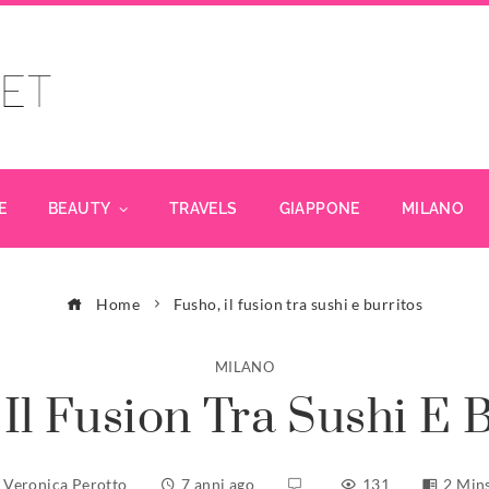
E
BEAUTY
TRAVELS
GIAPPONE
MILANO
Home
Fusho, il fusion tra sushi e burritos
MILANO
Il Fusion Tra Sushi E 
Veronica Perotto
7 anni ago
131
2 Min