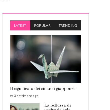
LATEST
POPULAR
TRENDING
Il significato dei simboli giapponesi
3 settimane ago
La bellezza di
uscire da sole