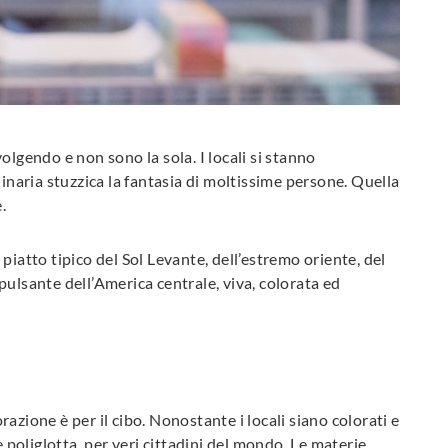
olgendo e non sono la sola. I locali si stanno
linaria stuzzica la fantasia di moltissime persone. Quella
.
, piatto tipico del Sol Levante, dell’estremo oriente, del
pulsante dell’America centrale, viva, colorata ed
orazione è per il cibo. Nonostante i locali siano colorati e
e poliglotta, per veri cittadini del mondo. Le materie