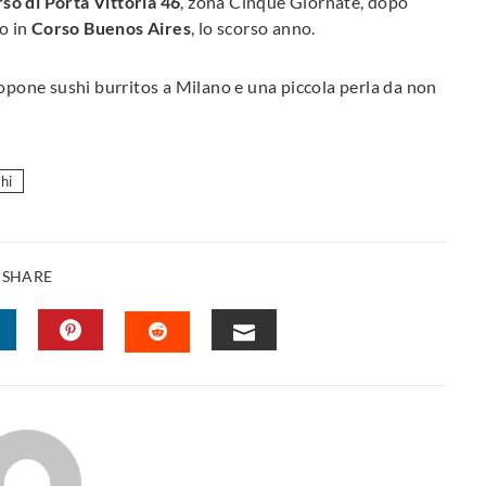
so di Porta Vittoria 46
, zona Cinque Giornate, dopo
lo in
Corso Buenos Aires
, lo scorso anno.
ropone sushi burritos a Milano e una piccola perla da non
hi
SHARE
INKEDIN
PINTEREST
EMAIL
STUMBLEUPON