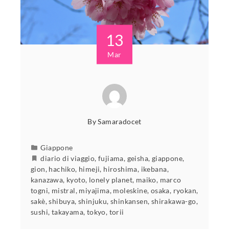
13
Mar
By
Samaradocet
Giappone
diario di viaggio
,
fujiama
,
geisha
,
giappone
,
gion
,
hachiko
,
himeji
,
hiroshima
,
ikebana
,
kanazawa
,
kyoto
,
lonely planet
,
maiko
,
marco
togni
,
mistral
,
miyajima
,
moleskine
,
osaka
,
ryokan
,
sakè
,
shibuya
,
shinjuku
,
shinkansen
,
shirakawa-go
,
sushi
,
takayama
,
tokyo
,
torii