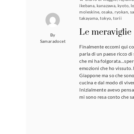
ikebana
,
kanazawa
,
kyoto
,
l
moleskine
,
osaka
,
ryokan
,
s
takayama
,
tokyo
,
torii
Le meraviglie
By
Samaradocet
Finalmente eccomi qui co
parla di un paese ricco d
che mi ha folgorata…spero
emozioni che ho vissuto. 
Giappone ma so che sono 
cucina e dal modo di viv
Inizialmente avevo pensa
mi sono resa conto che s