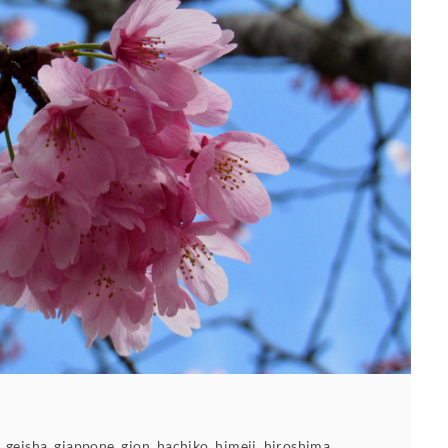
,
geisha
,
giappone
,
gion
,
hachiko
,
himeji
,
hiroshima
,