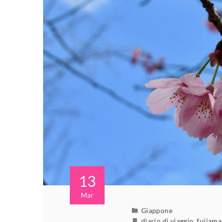
13
Mar
Giappone
diario di viaggio
,
fujiama