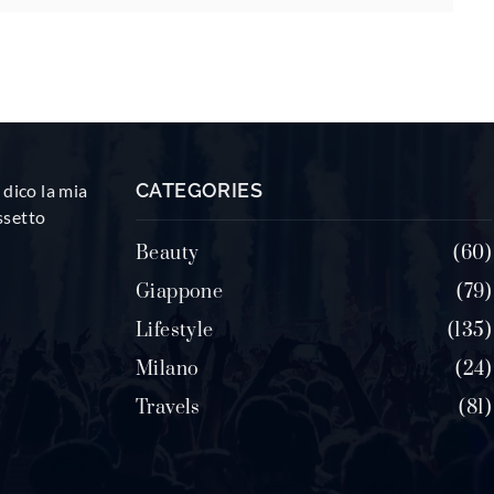
CATEGORIES
dico la mia
ssetto
Beauty
60
Giappone
79
Lifestyle
135
Milano
24
Travels
81