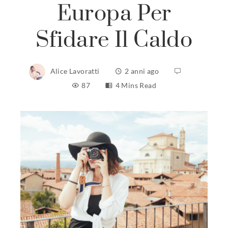
Europa Per
Sfidare Il Caldo
Alice Lavoratti
2 anni ago
87
4 Mins Read
ebook
ter
edIn
erest