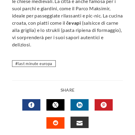
le chiese medievali. La città è anche famosa per i
suoi parchi e giardini, come il Parco Maksimir,
ideale per passeggiate rilassanti e pic-nic. La cucina
croata, con piatti come il
čevapi
(salsicce di carne
alla griglia) e lo strukli (pasta ripiena di formaggio),
vi sorprenderà per i suoi sapori autentici e
deliziosi.
last minute europa
SHARE
FACEBOOK
TWITTER
LINKEDIN
PINTERES
EMAIL
STUMBLEUPON