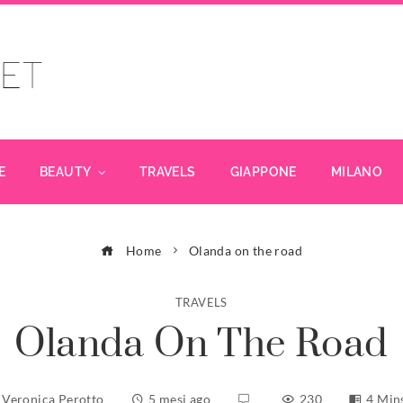
E
BEAUTY
TRAVELS
GIAPPONE
MILANO
Home
Olanda on the road
TRAVELS
Olanda On The Road
Veronica Perotto
5 mesi ago
230
4 Min