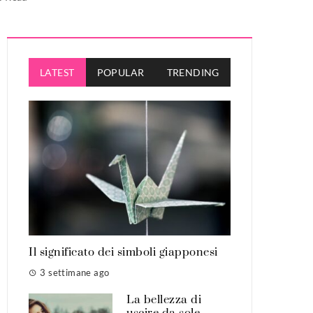
LATEST
POPULAR
TRENDING
Il significato dei simboli giapponesi
3 settimane ago
La bellezza di
uscire da sole