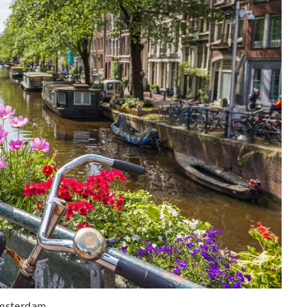
msterdam