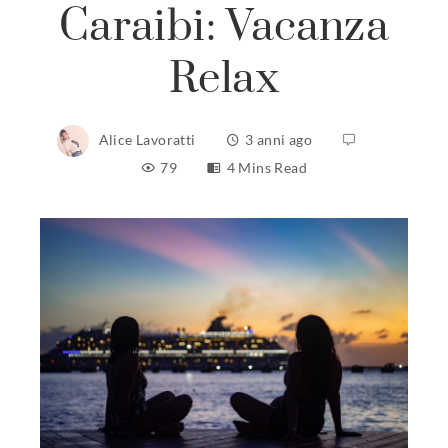
Caraibi: Vacanza
Relax
Alice Lavoratti
3 anni ago
79
4 Mins Read
ebook
ter
edIn
erest