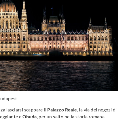
udapest
za lasciarsi scappare il
Palazzo Reale
, la via dei negozi di
lleggiante e
Obuda
, per un salto nella storia romana.