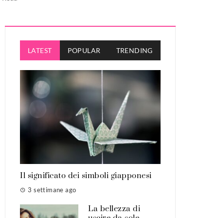
LATEST
POPULAR
TRENDING
Il significato dei simboli giapponesi
3 settimane ago
La bellezza di
uscire da sole