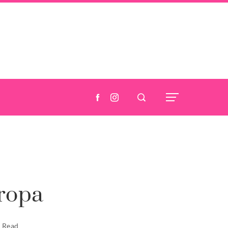
ropa
s Read