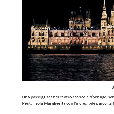
B
Una passeggiata nel centro storico è d’obbligo, sen
Pest
, l’
isola
Margherita
con l’incredibile parco ga