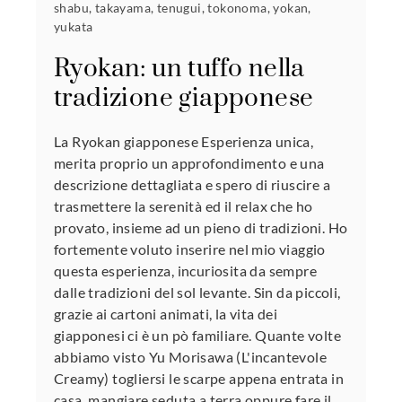
shabu
,
takayama
,
tenugui
,
tokonoma
,
yokan
,
yukata
Ryokan: un tuffo nella
tradizione giapponese
La Ryokan giapponese Esperienza unica,
merita proprio un approfondimento e una
descrizione dettagliata e spero di riuscire a
trasmettere la serenità ed il relax che ho
provato, insieme ad un pieno di tradizioni. Ho
fortemente voluto inserire nel mio viaggio
questa esperienza, incuriosita da sempre
dalle tradizioni del sol levante. Sin da piccoli,
grazie ai cartoni animati, la vita dei
giapponesi ci è un pò familiare. Quante volte
abbiamo visto Yu Morisawa (L'incantevole
Creamy) togliersi le scarpe appena entrata in
casa, mangiare seduta a terra oppure fare il