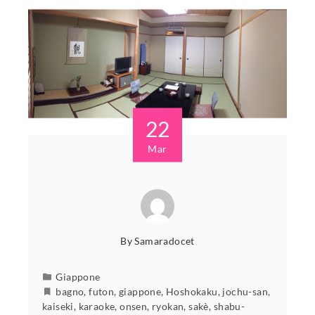
22
Mar
By
Samaradocet
Giappone
bagno
,
futon
,
giappone
,
Hoshokaku
,
jochu-san
,
kaiseki
,
karaoke
,
onsen
,
ryokan
,
sakè
,
shabu-