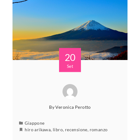
20
Set
By
Veronica Perotto
Giappone
hiro arikawa
,
libro
,
recensione
,
romanzo