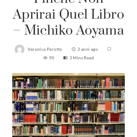
Aprirai Quel Libro
– Michiko Aoyama
Veronica Perotto
3 anni ago
90
3 Mins Read
ebook
ter
edIn