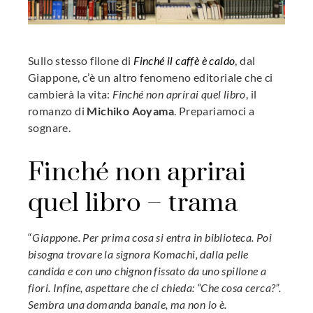
erest
mbleupon
Sullo stesso filone di
Finché il caffè è caldo
, dal
l
Giappone, c’è un altro fenomeno editoriale che ci
cambierà la vita:
Finché non aprirai quel libro
, il
romanzo di
Michiko Aoyama
. Prepariamoci a
sognare.
Finché non aprirai
quel libro – trama
“
Giappone. Per prima cosa si entra in biblioteca. Poi
bisogna trovare la signora Komachi, dalla pelle
candida e con uno chignon fissato da uno spillone a
fiori. Infine, aspettare che ci chieda: “Che cosa cerca?”.
Sembra una domanda banale, ma non lo è.