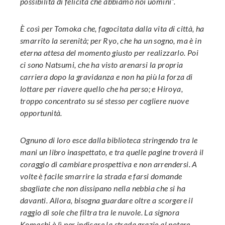
possibilità di felicità che abbiamo noi uomini”.
È così per Tomoka che, fagocitata dalla vita di città, ha
smarrito la serenità; per Ryo, che ha un sogno, ma è in
eterna attesa del momento giusto per realizzarlo. Poi
ci sono Natsumi, che ha visto arenarsi la propria
carriera dopo la gravidanza e non ha più la forza di
lottare per riavere quello che ha perso; e Hiroya,
troppo concentrato su sé stesso per cogliere nuove
opportunità.
Ognuno di loro esce dalla biblioteca stringendo tra le
mani un libro inaspettato, e tra quelle pagine troverà il
coraggio di cambiare prospettiva e non arrendersi. A
volte è facile smarrire la strada e farsi domande
sbagliate che non dissipano nella nebbia che si ha
davanti. Allora, bisogna guardare oltre a scorgere il
raggio di sole che filtra tra le nuvole. La signora
Komachi è lì per indicare la strada grazie al potere