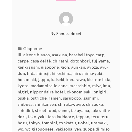
By
Samaradocet
Giappone
airone bianco
,
asakusa
,
baseball toyo carp
,
carpe
,
casa del tè
,
chirashi
,
dotonbori
,
fujiyama
,
genki sushi
,
giappone
,
gion
,
gunkan
,
gyoza
,
gyu-
don
,
hida
,
himeji
,
hiroshima
,
hiroshima-yaki
,
hosomaki
,
jappo
,
kaiseki
,
kanazawa
,
kiss me licia
,
kyoto
,
madamoiselle anne
,
marrabbio
,
miyajima
,
nigiri
,
nippondaira hotel
,
okonomiyaki
,
onigiri
,
osaka
,
ostriche
,
ramen
,
sarubobo
,
sashimi
,
shibuya
,
shinkansen
,
shirakawa-go
,
shizuoka
,
spiedini
,
street food
,
sumo
,
takayama
,
takeshita-
dori
,
tako-yaki
,
taro kuidaore
,
teppan
,
teru teru
bozu
,
tokyo
,
tombini
,
tonkatsu
,
uobei
,
uramaki
,
wc
,
wc giapponese
,
yakisoba
,
yen
,
zuppa di miso