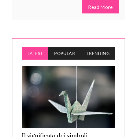
Read More
LATEST
POPULAR
TRENDING
Il significato dei simboli