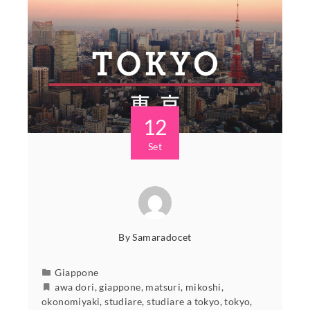
12
Set
By
Samaradocet
Giappone
awa dori
,
giappone
,
matsuri
,
mikoshi
,
okonomiyaki
,
studiare
,
studiare a tokyo
,
tokyo
,