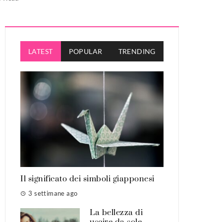
LATEST
POPULAR
TRENDING
Il significato dei simboli giapponesi
3 settimane ago
La bellezza di
uscire da sole