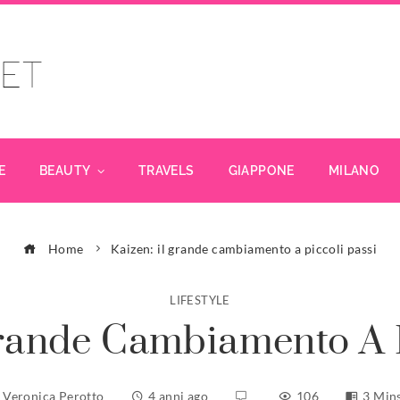
E
BEAUTY
TRAVELS
GIAPPONE
MILANO
Home
Kaizen: il grande cambiamento a piccoli passi
LIFESTYLE
Grande Cambiamento A P
Veronica Perotto
4 anni ago
106
3 Min