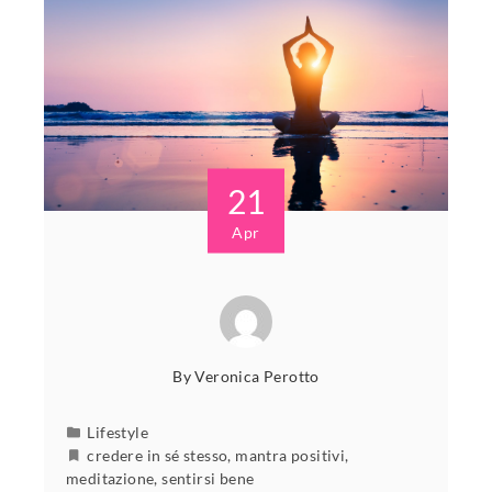
21
Apr
By
Veronica Perotto
Lifestyle
credere in sé stesso
,
mantra positivi
,
meditazione
,
sentirsi bene