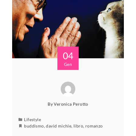
04
Gen
By
Veronica Perotto
Lifestyle
buddismo
,
david michie
,
libro
,
romanzo