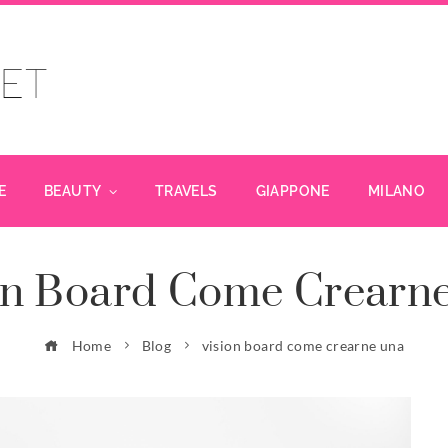
E
BEAUTY
TRAVELS
GIAPPONE
MILANO
on Board Come Crearn
Home
Blog
vision board come crearne una