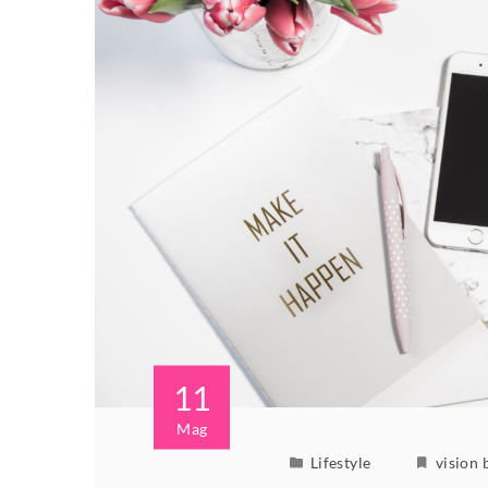
11
Mag
Lifestyle
vision