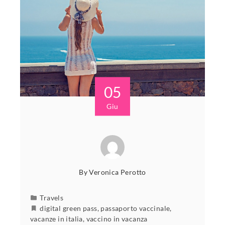
05
Giu
By
Veronica Perotto
Travels
digital green pass
,
passaporto vaccinale
,
vacanze in italia
,
vaccino in vacanza