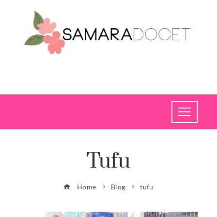
Tufu
Home
Blog
tufu