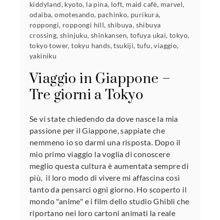
kiddyland
,
kyoto
,
la pina
,
loft
,
maid cafè
,
marvel
,
odaiba
,
omotesando
,
pachinko
,
purikura
,
roppongi
,
roppongi hill
,
shibuya
,
shibuya
crossing
,
shinjuku
,
shinkansen
,
tofuya ukai
,
tokyo
,
tokyo tower
,
tokyu hands
,
tsukiji
,
tufu
,
viaggio
,
yakiniku
Viaggio in Giappone –
Tre giorni a Tokyo
Se vi state chiedendo da dove nasce la mia
passione per il Giappone, sappiate che
nemmeno io so darmi una risposta. Dopo il
mio primo viaggio la voglia di conoscere
meglio questa cultura è aumentata sempre di
più, il loro modo di vivere mi affascina così
tanto da pensarci ogni giorno. Ho scoperto il
mondo "anime" e i film dello studio Ghibli che
riportano nei loro cartoni animati la reale