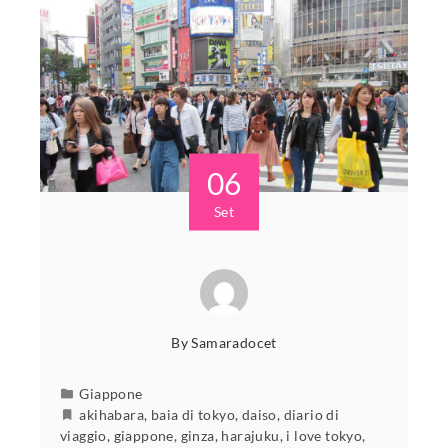
06
Set
By
Samaradocet
Giappone
akihabara
,
baia di tokyo
,
daiso
,
diario di
viaggio
,
giappone
,
ginza
,
harajuku
,
i love tokyo
,