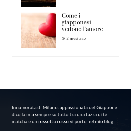
Come i
giapponesi
vedono l’amore
2 mesi ago
Innamorata di Milano, appassionata del Giappone
dico la mia sempre su tutto tra una tazza di tè
matcha e un rossetto rosso vi porto nel mio blog