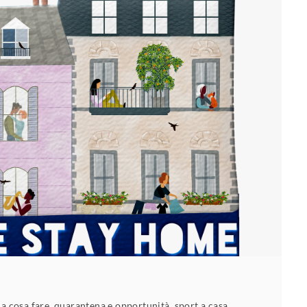
a cosa fare
,
quarantena e opportunità
,
sport a casa
,