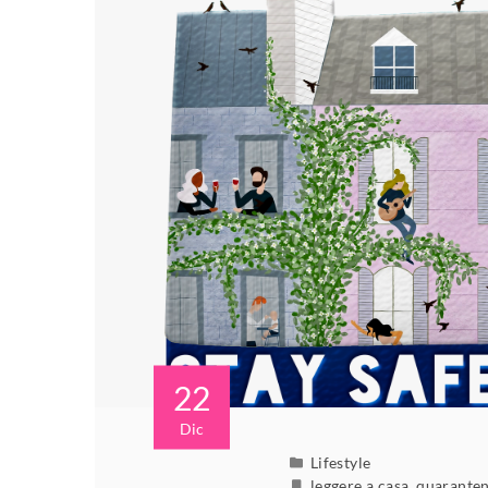
22
Dic
Lifestyle
leggere a casa
,
quaranten