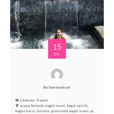
15
Dic
By
Samaradocet
Lifestyle
,
Travels
acqua termale
,
bagni nuovi
,
bagni vecchi
,
bagno turco
,
bormio
,
gran hotel bagni nuovi
,
qc