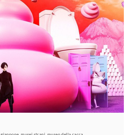
 giappone
,
musei strani
,
museo della cacca