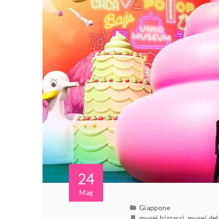
24
Mag
Giappone
musei bizzarri
,
musei del