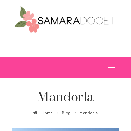
Mandorla
Home
Blog
mandorla