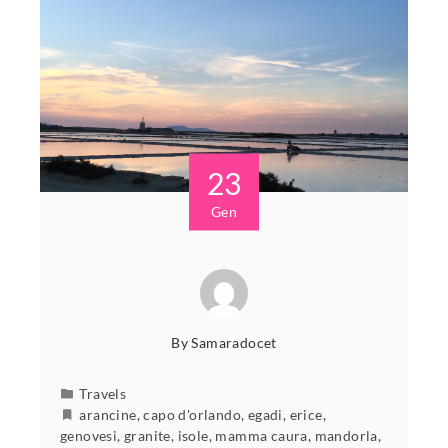
23
Gen
By
Samaradocet
Travels
arancine
,
capo d'orlando
,
egadi
,
erice
,
genovesi
,
granite
,
isole
,
mamma caura
,
mandorla
,