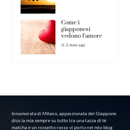
Come i
giapponesi
vedono l’amore
2 mesi ago
Innamorata di Milano, appassionata del Giappone
dico la mia sempre su tutto tra una tazza di tè
matcha e un rossetto rosso vi porto nel mio blog