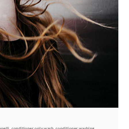
apelli
,
conditioner only wash
,
conditioner washing
,