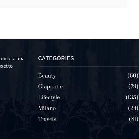
CATEGORIES
dico la mia
ssetto
Beauty
60
Giappone
79
Lifestyle
135
Milano
24
Travels
81