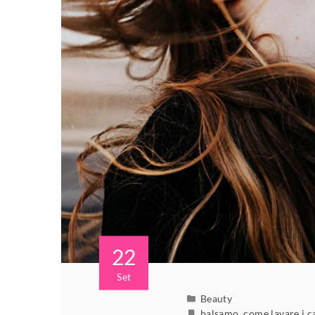
22
Set
Beauty
balsamo
,
come lavare i c