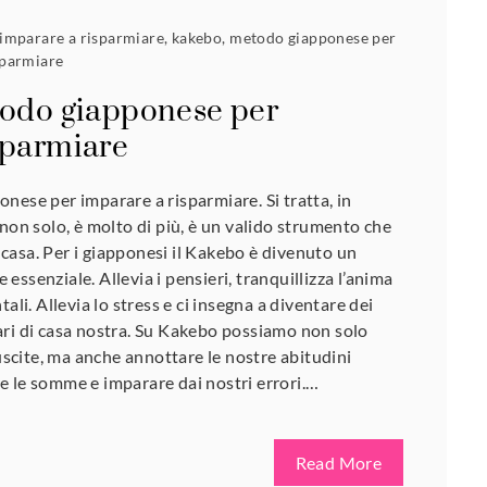
imparare a risparmiare
,
kakebo
,
metodo giapponese per
sparmiare
todo giapponese per
sparmiare
nese per imparare a risparmiare. Si tratta, in
 non solo, è molto di più, è un valido strumento che
di casa. Per i giapponesi il Kakebo è divenuto un
ssenziale. Allevia i pensieri, tranquillizza l’anima
ali. Allevia lo stress e ci insegna a diventare dei
ari di casa nostra. Su Kakebo possiamo non solo
 uscite, ma anche annottare le nostre abitudini
rare le somme e imparare dai nostri errori.…
Read More