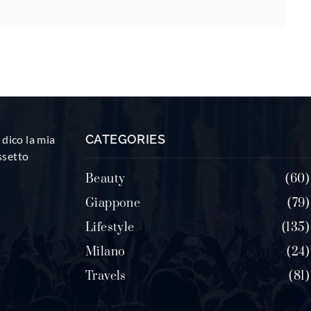
CATEGORIES
dico la mia
ssetto
Beauty
60
Giappone
79
Lifestyle
135
Milano
24
Travels
81