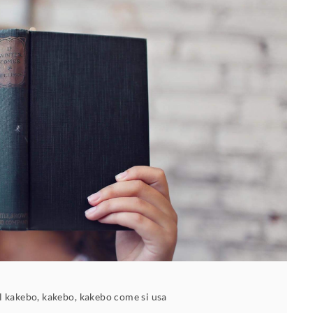
il kakebo
,
kakebo
,
kakebo come si usa