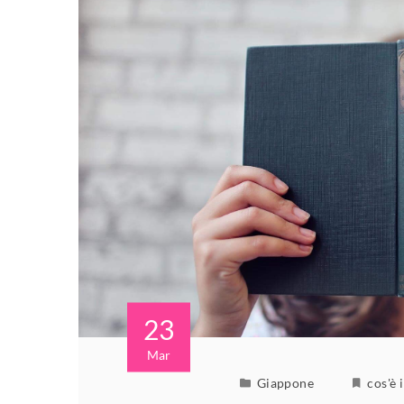
23
Mar
Giappone
cos'è 