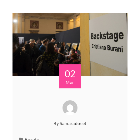
02
Mar
By
Samaradocet
Beauty