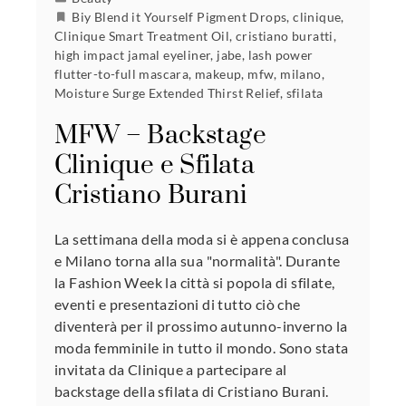
Biy Blend it Yourself Pigment Drops
,
clinique
,
Clinique Smart Treatment Oil
,
cristiano buratti
,
high impact jamal eyeliner
,
jabe
,
lash power
flutter-to-full mascara
,
makeup
,
mfw
,
milano
,
Moisture Surge Extended Thirst Relief
,
sfilata
MFW – Backstage
Clinique e Sfilata
Cristiano Burani
La settimana della moda si è appena conclusa
e Milano torna alla sua "normalità". Durante
la Fashion Week la città si popola di sfilate,
eventi e presentazioni di tutto ciò che
diventerà per il prossimo autunno-inverno la
moda femminile in tutto il mondo. Sono stata
invitata da Clinique a partecipare al
backstage della sfilata di Cristiano Burani.