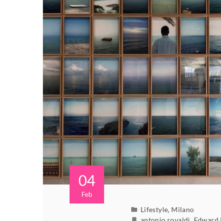
04
Feb
Lifestyle
,
Milano
antonio rovaldi
,
Edward 