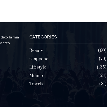
CATEGORIES
dico la mia
ssetto
Beauty
60
Giappone
79
Lifestyle
135
Milano
24
Travels
81