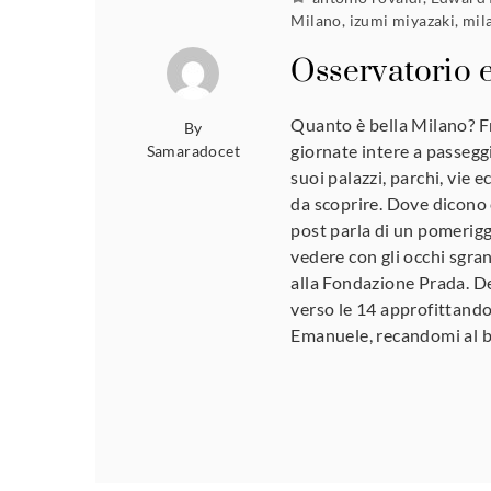
Milano
,
izumi miyazaki
,
mil
Osservatorio 
Quanto è bella Milano? Fr
By
giornate intere a passeggi
Samaradocet
suoi palazzi, parchi, vie e
da scoprire. Dove dicono 
post parla di un pomerigg
vedere con gli occhi sgra
alla Fondazione Prada. De
verso le 14 approfittando 
Emanuele, recandomi al b