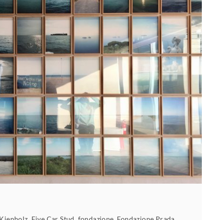
Kienholz
,
Five Car Stud
,
fondazione
,
Fondazione Prada