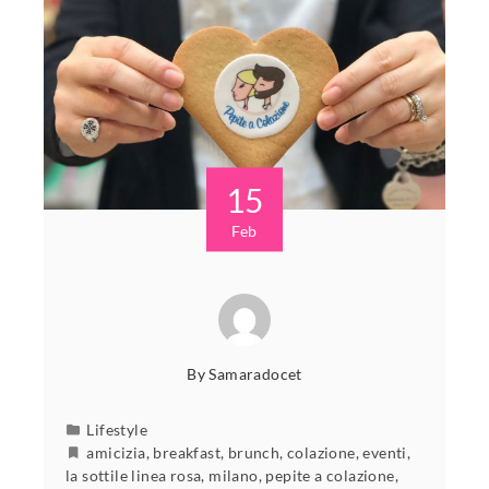
15
Feb
By
Samaradocet
Lifestyle
amicizia
,
breakfast
,
brunch
,
colazione
,
eventi
,
la sottile linea rosa
,
milano
,
pepite a colazione
,