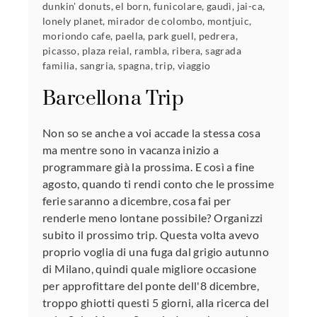
dunkin' donuts
,
el born
,
funicolare
,
gaudì
,
jai-ca
,
lonely planet
,
mirador de colombo
,
montjuic
,
moriondo cafe
,
paella
,
park guell
,
pedrera
,
picasso
,
plaza reial
,
rambla
,
ribera
,
sagrada
familia
,
sangria
,
spagna
,
trip
,
viaggio
Barcellona Trip
Non so se anche a voi accade la stessa cosa
ma mentre sono in vacanza inizio a
programmare già la prossima. E così a fine
agosto, quando ti rendi conto che le prossime
ferie saranno a dicembre, cosa fai per
renderle meno lontane possibile? Organizzi
subito il prossimo trip. Questa volta avevo
proprio voglia di una fuga dal grigio autunno
di Milano, quindi quale migliore occasione
per approfittare del ponte dell'8 dicembre,
troppo ghiotti questi 5 giorni, alla ricerca del