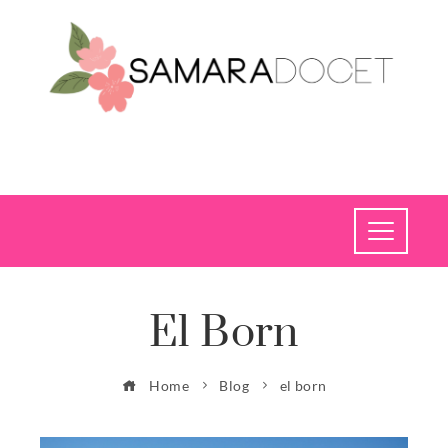
El Born
Home
Blog
el born