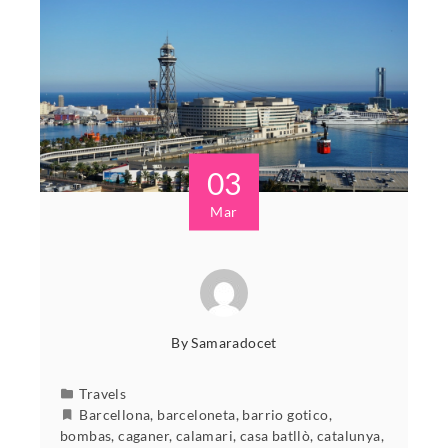
03
Mar
By
Samaradocet
Travels
Barcellona
,
barceloneta
,
barrio gotico
,
bombas
,
caganer
,
calamari
,
casa batllò
,
catalunya
,