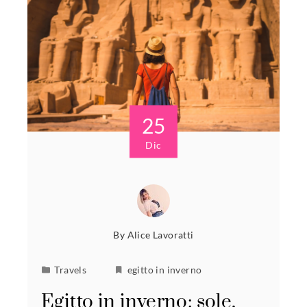
25
Dic
By
Alice Lavoratti
Travels
egitto in inverno
Egitto in inverno: sole,