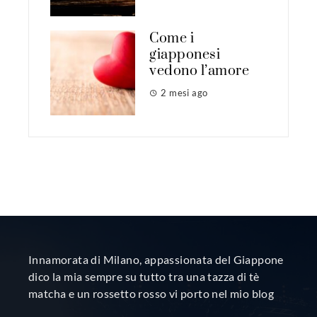
Come i
giapponesi
vedono l’amore
2 mesi ago
Innamorata di Milano, appassionata del Giappone
dico la mia sempre su tutto tra una tazza di tè
matcha e un rossetto rosso vi porto nel mio blog