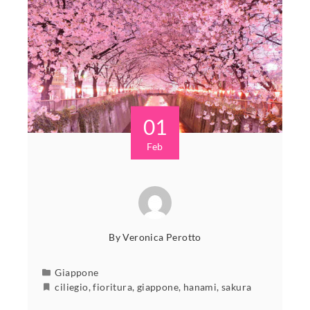
01
Feb
By
Veronica Perotto
Giappone
ciliegio
,
fioritura
,
giappone
,
hanami
,
sakura