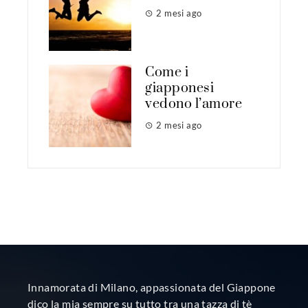
2 mesi ago
Come i
giapponesi
vedono l’amore
2 mesi ago
Innamorata di Milano, appassionata del Giappone
dico la mia sempre su tutto tra una tazza di tè