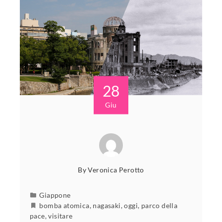
28
Giu
By
Veronica Perotto
Giappone
bomba atomica
,
nagasaki
,
oggi
,
parco della
pace
,
visitare