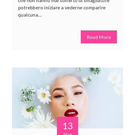
che non hanno mai sofferto di smagliature
potrebbero iniziare a vederne comparire
qualcuna…
Read More
13
Mag