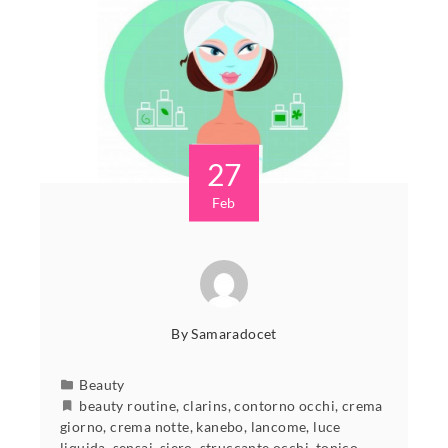
27
Feb
By
Samaradocet
Beauty
beauty routine
,
clarins
,
contorno occhi
,
crema
giorno
,
crema notte
,
kanebo
,
lancome
,
luce
liquida
,
sensai
,
siero
,
struccante occhi
,
tonico
,