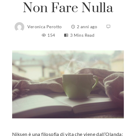
Non Fare Nulla
Veronica Perotto
2 anni ago
154
3 Mins Read
ebook
ter
edIn
erest
mbleupon
Niksen è una filosofia di vita che viene dall’Olanda: