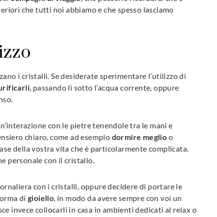
teriori che tutti noi abbiamo e che spesso lasciamo
lizzo
no i cristalli. Se desiderate sperimentare l’utilizzo di
urificarli
, passando lì sotto l’acqua corrente, oppure
nso.
un’interazione con le pietre tenendole tra le mani e
ensiero chiaro, come ad esempio
dormire meglio
o
fase della vostra vita che è particolarmente complicata.
e personale con il cristallo.
aliera con i cristalli, oppure decidere di portare le
oforma di
gioiello
, in modo da avere sempre con voi un
e invece collocarli in casa in ambienti dedicati al relax o