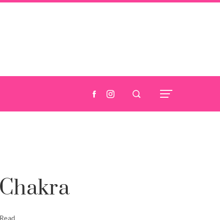
i Chakra
 Read