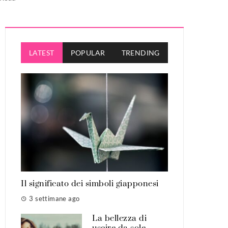
LATEST
POPULAR
TRENDING
Il significato dei simboli giapponesi
3 settimane ago
La bellezza di
uscire da sole