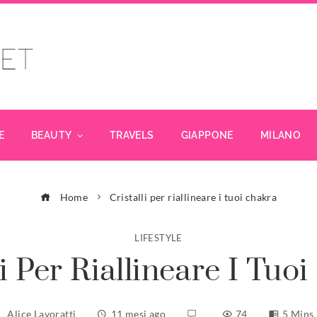
E
BEAUTY
TRAVELS
GIAPPONE
MILANO
Home
Cristalli per riallineare i tuoi chakra
LIFESTYLE
li Per Riallineare I Tuo
Alice Lavoratti
11 mesi ago
74
5 Mins