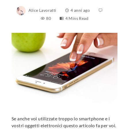
Alice Lavoratti
4 anni ago
80
4 Mins Read
ebook
ter
edIn
erest
mbleupon
Se anche voi utilizzate troppo lo smartphone e i
l
vostri oggetti elettronici questo articolo fa per voi.