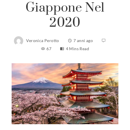
Giappone Nel
2020
Veronica Perotto
7 anni ago
67
4 Mins Read
ebook
ter
edIn
erest