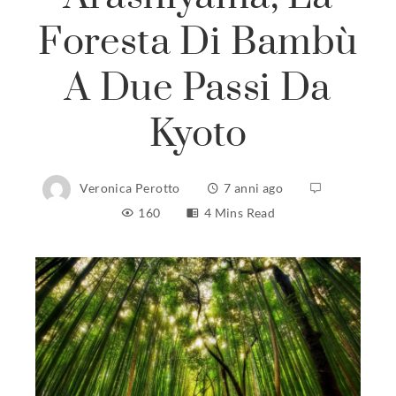
Foresta Di Bambù
A Due Passi Da
Kyoto
Veronica Perotto
7 anni ago
160
4 Mins Read
ebook
ter