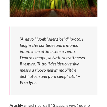
edIn
erest
mbleupon
l
“Amavo i luoghi silenziosi di Kyoto, i
luoghi che contenevano il mondo
intero in un attimo senza vento.
Dentro i templi, la Natura tratteneva
il respiro. Tutto il desiderio veniva
messo a riposo nell’immobilità e
distillato in una pura semplicità” –
Pico Iyer
.
Arashiyama
ci ricorda il “
Giappone vero
”, quello