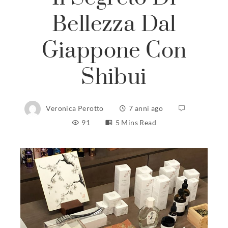
Bellezza Dal
Giappone Con
Shibui
Veronica Perotto
7 anni ago
91
5 Mins Read
ebook
ter