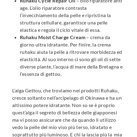
Ruhaku Cycle Repair Oil
– olio riparatore anti
age. L’olio riparatore contrasta
l’invecchiamento della pelle e ripristina la
struttura cellullare, garantisce una pelle
elastica e regola il ciclo vitale di essa.
Ruhaku Moist Charge Cream
– crema da
giorno ultra idratante. Per finire, la crema
ruhaku aiuta la pelle a ritrovare morbidezza ed
elasticità. Al suo interno ci sono gli oli di sette
diverse piante, l’acqua di mare della Bretagna e
l’essenza di gettou.
L’alga Gettou, che troviamo nei prodotti Ruhaku,
cresce soltanto nell’arcipelago di Okinawa e ha un
altissimo potere idratante. Non so se è proprio
quest’alga il segreto di bellezza delle giapponesi
ma vi posso assicurare che da quando li utilizzo
vedo la pelle del mio viso più terso, idratato e
soprattutto più luminoso. E chi la lascia più la mia