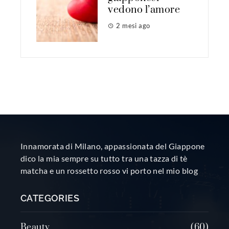
vedono l’amore
2 mesi ago
Innamorata di Milano, appassionata del Giappone
dico la mia sempre su tutto tra una tazza di tè
matcha e un rossetto rosso vi porto nel mio blog
CATEGORIES
Beauty
60